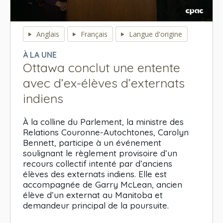
0
seconds
Anglais
Français
Langue d'origine
of
0
À LA UNE
seconds
Ottawa conclut une entente
avec d’ex-élèves d’externats
indiens
À la colline du Parlement, la ministre des
Relations Couronne-Autochtones, Carolyn
Bennett, participe à un événement
soulignant le règlement provisoire d’un
recours collectif intenté par d’anciens
élèves des externats indiens. Elle est
accompagnée de Garry McLean, ancien
élève d’un externat au Manitoba et
demandeur principal de la poursuite.