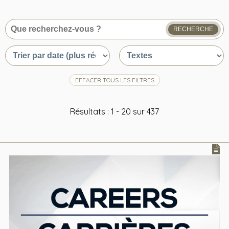
RECHERCHE
Que
recherchez-
Trier
Trier
vous
par
par
?
date
type
ou
du
EFFACER TOUS LES FILTRES
pertinence
contenu
Résultats : 1 - 20 sur 437