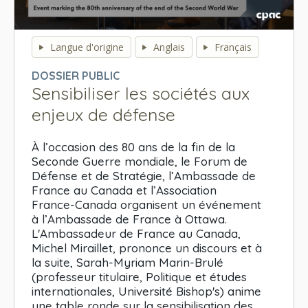
0
seconds
Langue d'origine
Anglais
Français
of
0
DOSSIER PUBLIC
seconds
Sensibiliser les sociétés aux
enjeux de défense
À l’occasion des 80 ans de la fin de la
Seconde Guerre mondiale, le Forum de
Défense et de Stratégie, l’Ambassade de
France au Canada et l’Association
France-Canada organisent un événement
à l’Ambassade de France à Ottawa.
L'Ambassadeur de France au Canada,
Michel Miraillet, prononce un discours et à
la suite, Sarah-Myriam Marin-Brulé
(professeur titulaire, Politique et études
internationales, Université Bishop's) anime
une table ronde sur la sensibilisation des