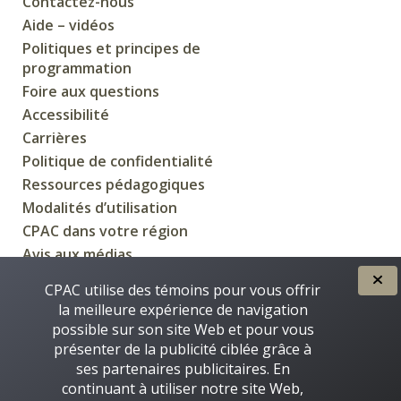
Contactez-nous
Aide – vidéos
Politiques et principes de
programmation
Foire aux questions
Accessibilité
Carrières
Politique de confidentialité
Ressources pédagogiques
Modalités d’utilisation
CPAC dans votre région
Avis aux médias
CPAC utilise des témoins pour vous offrir
la meilleure expérience de navigation
possible sur son site Web et pour vous
CRÉÉE POUR VOUS PAR
présenter de la publicité ciblée grâce à
ses partenaires publicitaires. En
continuant à utiliser notre site Web,