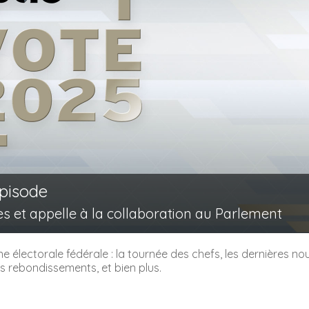
épisode
s et appelle à la collaboration au Parlement
 électorale fédérale : la tournée des chefs, les dernières nou
 rebondissements, et bien plus.