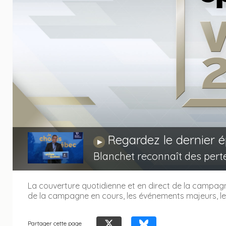
Regardez le dernier 
Jouer
Blanchet reconnaît des perte
La couverture quotidienne et en direct de la campagne
de la campagne en cours, les événements majeurs, les
Partager cette page