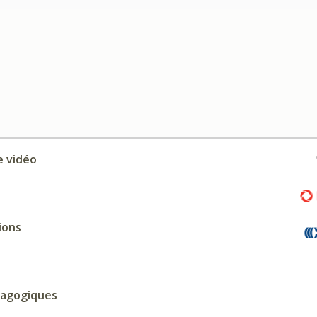
 vidéo
ions
dagogiques