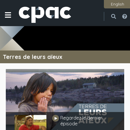
English
Ouvri
Ferme
Terres de leurs aïeux
Regardez le dernier
Jouer
épisode