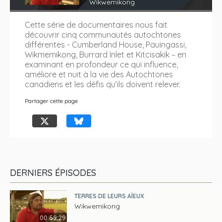
Wikwemikong
Cette série de documentaires nous fait
découvrir cinq communautés autochtones
différentes - Cumberland House, Pauingassi,
Wikmemikong, Burrard Inlet et Kitcisakik – en
examinant en profondeur ce qui influence,
améliore et nuit à la vie des Autochtones
canadiens et les défis qu’ils doivent relever.
Partager cette page
DERNIERS ÉPISODES
TERRES DE LEURS AÏEUX
Wikwemikong
00:59:29