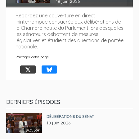
18 juin 2026
Regardez une couverture en direct
ininterrompue consacrée aux délibérations de
la Chambre haute du Parlement lors desquelles
les sénateurs débattent de mesures
législatives et étudient des questions de portée
nationale.
Partager cette page
DERNIERS ÉPISODES
DÉLIBÉRATIONS DU SÉNAT
18 juin 2026
06:55:41