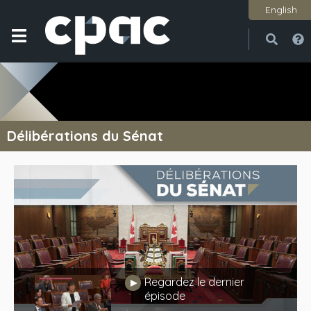
English
Ouvri
Ferme
Délibérations du Sénat
Regardez le dernier
Jouer
épisode