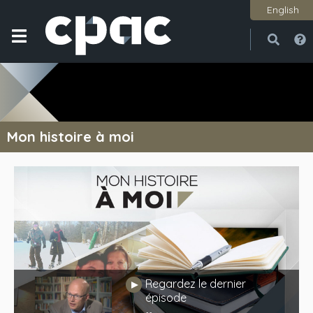
English
Ouvri
Ferme
Mon histoire à moi
Regardez le dernier
Jouer
épisode