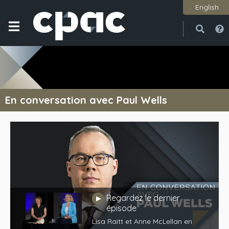
English
Ouvri
Ferme
En conversation avec Paul Wells
Regardez le dernier
Jouer
épisode
Lisa Raitt et Anne McLellan en