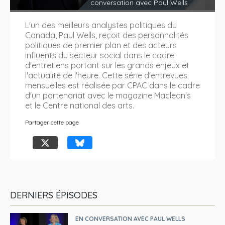
conversation avec Paul Wells
L'un des meilleurs analystes politiques du
Canada, Paul Wells, reçoit des personnalités
politiques de premier plan et des acteurs
influents du secteur social dans le cadre
d'entretiens portant sur les grands enjeux et
l'actualité de l'heure. Cette série d'entrevues
mensuelles est réalisée par CPAC dans le cadre
d'un partenariat avec le magazine Maclean's
et le Centre national des arts.
Partager cette page
DERNIERS ÉPISODES
EN CONVERSATION AVEC PAUL WELLS