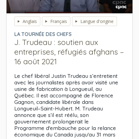
0
seconds
Anglais
Français
Langue d'origine
of
0
LA TOURNÉE DES CHEFS
seconds
J. Trudeau : soutien aux
entreprises, réfugiés afghans –
16 août 2021
Le chef libéral Justin Trudeau s’entretient
avec les journalistes après avoir visité une
usine de fabrication à Longueuil, au
Québec. Il est accompagné de Florence
Gagnon, candidate libérale dans
Longueuil–Saint-Hubert. M. Trudeau
annonce que s’il est réélu, son
gouvernement prolongerait le
Programme d'embauche pour la relance
économique du Canada jusqu'au 31 mars