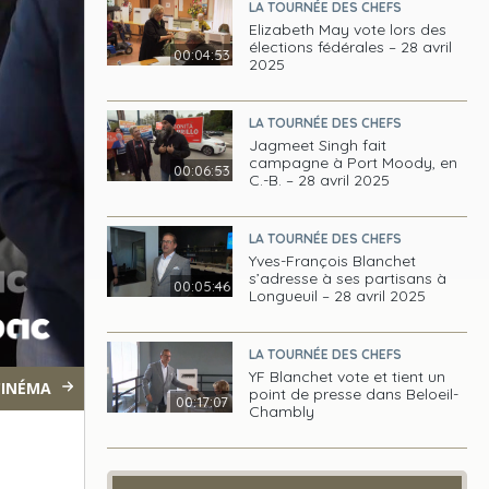
LA TOURNÉE DES CHEFS
Elizabeth May vote lors des
élections fédérales – 28 avril
00:04:53
2025
LA TOURNÉE DES CHEFS
Jagmeet Singh fait
campagne à Port Moody, en
00:06:53
C.-B. – 28 avril 2025
LA TOURNÉE DES CHEFS
Yves-François Blanchet
s’adresse à ses partisans à
00:05:46
Longueuil – 28 avril 2025
LA TOURNÉE DES CHEFS
YF Blanchet vote et tient un
CINÉMA
point de presse dans Beloeil-
00:17:07
Chambly