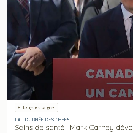
0
seconds
Langue d'origine
of
0
LA TOURNÉE DES CHEFS
seconds
Volume
Soins de santé : Mark Carney dévoil
90%