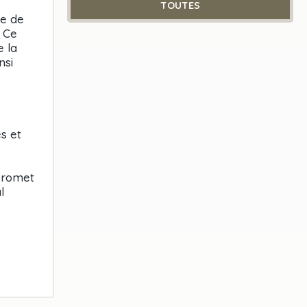
TOUTES
me de
. Ce
e la
nsi
s et
 promet
l