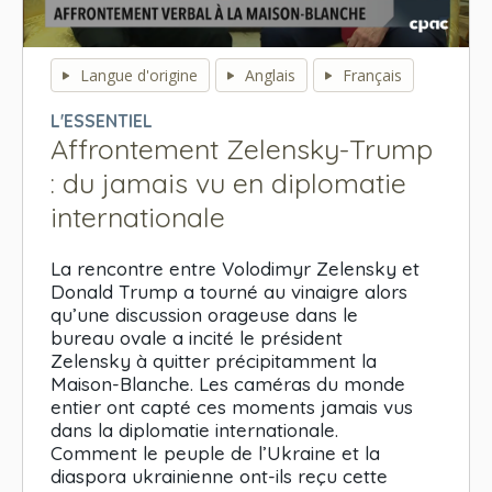
0
seconds
Langue d'origine
Anglais
Français
of
0
L'ESSENTIEL
seconds
Affrontement Zelensky-Trump
: du jamais vu en diplomatie
internationale
La rencontre entre Volodimyr Zelensky et
Donald Trump a tourné au vinaigre alors
qu’une discussion orageuse dans le
bureau ovale a incité le président
Zelensky à quitter précipitamment la
Maison-Blanche. Les caméras du monde
entier ont capté ces moments jamais vus
dans la diplomatie internationale.
Comment le peuple de l’Ukraine et la
diaspora ukrainienne ont-ils reçu cette