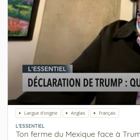
0
seconds
Langue d'origine
Anglais
Français
of
0
L'ESSENTIEL
seconds
Volume
Ton ferme du Mexique face à Tru
90%