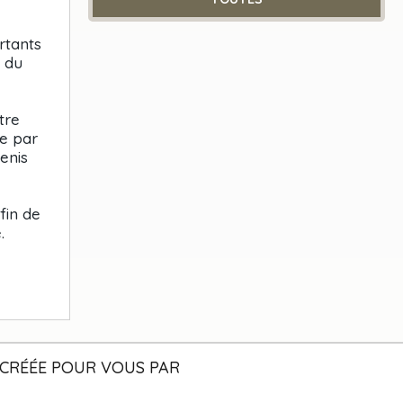
rtants
e du
tre
ée par
enis
fin de
.
CRÉÉE POUR VOUS PAR