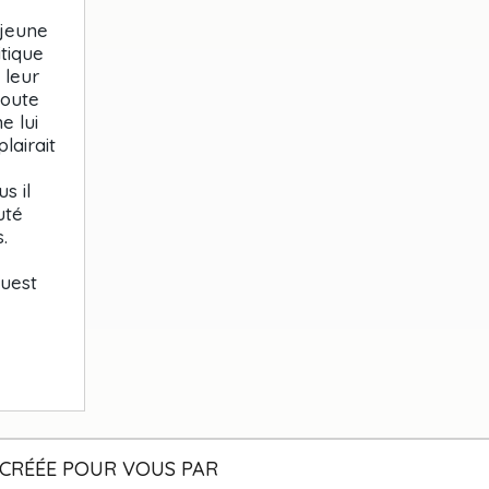
 jeune
itique
 leur
toute
e lui
lairait
s il
uté
.
Ouest
CRÉÉE POUR VOUS PAR