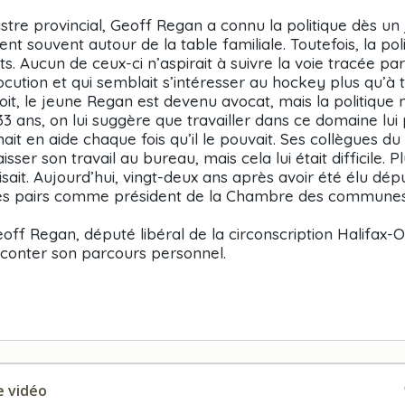
istre provincial, Geoff Regan a connu la politique dès un
nt souvent autour de la table familiale. Toutefois, la pol
ts. Aucun de ceux-ci n’aspirait à suivre la voie tracée par
ocution et qui semblait s’intéresser au hockey plus qu’à 
t, le jeune Regan est devenu avocat, mais la politique n
 33 ans, on lui suggère que travailler dans ce domaine lui p
nait en aide chaque fois qu’il le pouvait. Ses collègues du
sser son travail au bureau, mais cela lui était difficile. Plu
laisait. Aujourd’hui, vingt-deux ans après avoir été élu dép
r ses pairs comme président de la Chambre des communes
ff Regan, député libéral de la circonscription Halifax-
conter son parcours personnel.
 vidéo