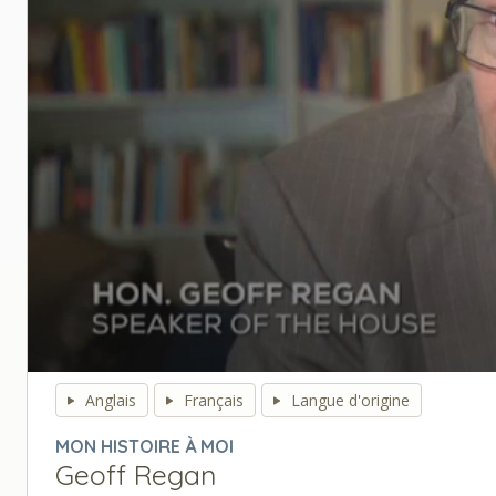
0
seconds
Anglais
Français
Langue d'origine
of
0
MON HISTOIRE À MOI
seconds
Volume
Geoff Regan
90%