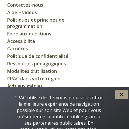
Contactez-nous
Aide – vidéos
Politiques et principes de
programmation
Foire aux questions
Accessibilité
Carrières
Politique de confidentialité
Ressources pédagogiques
Modalités d’utilisation
CPAC dans votre région
Avis aux médias
CPAC utilise des témoins pour vous offrir
la meilleure expérience de navigation
possible sur son site Web et pour vous
CRÉÉE POUR VOUS PAR
présenter de la publicité ciblée grâce à
ses partenaires publicitaires. En