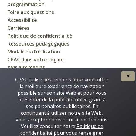
programmation
Foire aux questions
Accessibilité
Carrières
Politique de confidentialité
Ressources pédagogiques
Modalités d’utilisation
CPAC dans votre région
Avis aux médias
CPAC utilise des témoins pour vous offrir
la meilleure expérience de navigation
possible sur son site Web et pour vous
CRÉÉE POUR VOUS PAR
présenter de la publicité ciblée grâce à
ses partenaires publicitaires. En
continuant à utiliser notre site Web,
vous acceptez de recourir à nos témoins.
Veuillez consulter notre
Politique de
confidentialité
pour vous renseigner