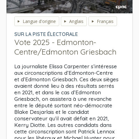
0
seconds
Langue d'origine
Anglais
Français
of
0
SUR LA PISTE ÉLECTORALE
seconds
Vote 2025 - Edmonton-
Centre/Edmonton Griesbach
La journaliste Elissa Carpenter s’intéresse
aux circonscriptions d’Edmonton-Centre
et d’Edmonton Griesbach. Ces deux sièges
avaient donné lieu à des résultats serrés
en 2021, et dans le cas d’Edmonton
Griesbach, on assistera à une revanche
entre le député sortant néo-démocrate
Blake Desjarlais et le candidat
conservateur qu’il avait défait en 2021,
Kerry Diotte. Les autres candidats dans
cette circonscription sont Patrick Lennox
pour les libéraux et Michael Hunter pour