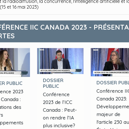
la radiodiffusion, la concurrence, l'intelligence artificielle et l
(15 et 16 mai 2023)
ÉRENCE IIC CANADA 2023 - PRÉSENT
RTES
DOSSIER
DOSSIER PUBL
ER PUBLIC
PUBLIC
Conférence II
ence 2023
Conférence
Canada 2023:
 Canada :
2023 de l’ICC
Développeme
ations des
Canada : Peut-
majeur de
rs
on rendre l’IA
l'article 230 a
oppements
plus inclusive?