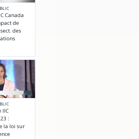
BLIC
’IIC Canada
mpact de
e sect. des
ations
BLIC
 IIC
23 :
 la loi sur
ence