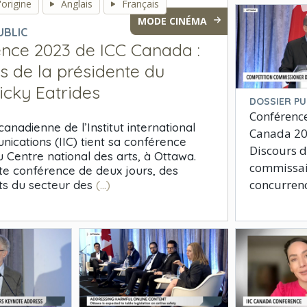
origine
Anglais
Français
MODE CINÉMA
UBLIC
nce 2023 de ICC Canada :
s de la présidente du
cky Eatrides
DOSSIER PU
Conférence
canadienne de l’Institut international
Canada 20
ications (IIC) tient sa conférence
Discours 
 Centre national des arts, à Ottawa.
commissai
te conférence de deux jours, des
concurren
ts du secteur des
(...)