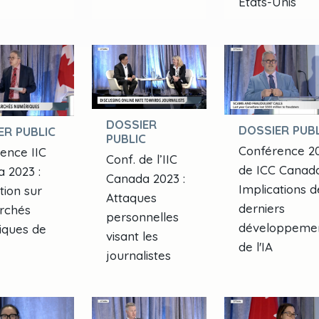
États-Unis
DOSSIER
DOSSIER PUBL
ER PUBLIC
PUBLIC
Conférence 2
ence IIC
Conf. de l’IIC
de ICC Canada
 2023 :
Canada 2023 :
Implications d
tion sur
Attaques
derniers
rchés
personnelles
développeme
iques de
visant les
de l'IA
journalistes