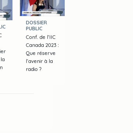
DOSSIER
IC
PUBLIC
C
Conf. de l’IIC
Canada 2023 :
ier
Que réserve
la
l’avenir à la
n
radio ?