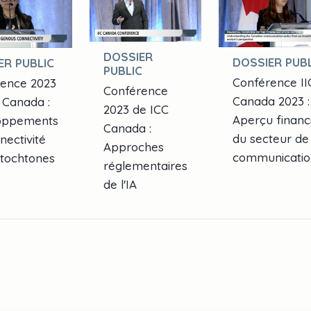
DOSSIER
DOSSIER PUBL
ER PUBLIC
PUBLIC
Conférence II
ence 2023
Conférence
Canada 2023 :
 Canada :
2023 de ICC
Aperçu financ
oppements
Canada :
du secteur de 
nectivité
Approches
communicatio
tochtones
réglementaires
de l'IA