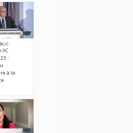
BLIC
 IIC
23 :
du
re à la
ce