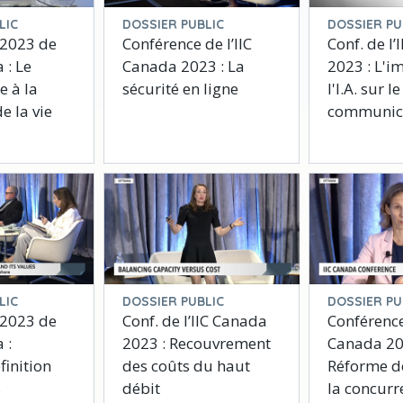
LIC
DOSSIER PUBLIC
DOSSIER PU
 2023 de
Conférence de l’IIC
Conf. de l
 : Le
Canada 2023 : La
2023 : L'i
 à la
sécurité en ligne
l'I.A. sur l
e la vie
communic
LIC
DOSSIER PUBLIC
DOSSIER PU
 2023 de
Conf. de l’IIC Canada
Conférence
 :
2023 : Recouvrement
Canada 20
finition
des coûts du haut
Réforme de
s
débit
la concurr