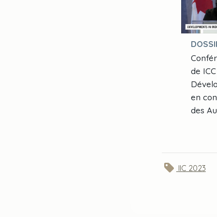
DOSSI
Confér
de ICC
Dével
en con
des Au
IIC 2023