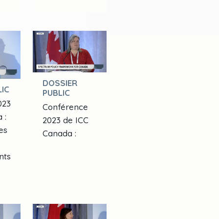
DOSSIER
IC
PUBLIC
023
Conférence
 :
2023 de ICC
es
Canada :
nts