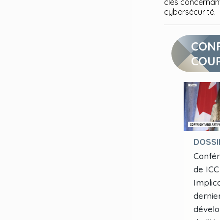
clés concernant 
cybersécurité. 
CONF
COU
DOSSI
Confér
de ICC
Implic
dernie
dével