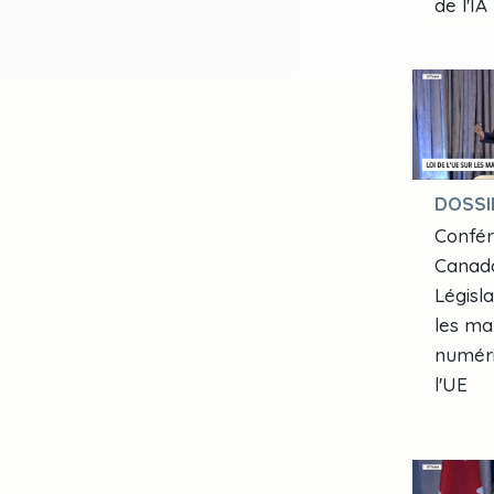
de l'IA
DOSSI
Confér
Canada
Législa
les ma
numér
l'UE