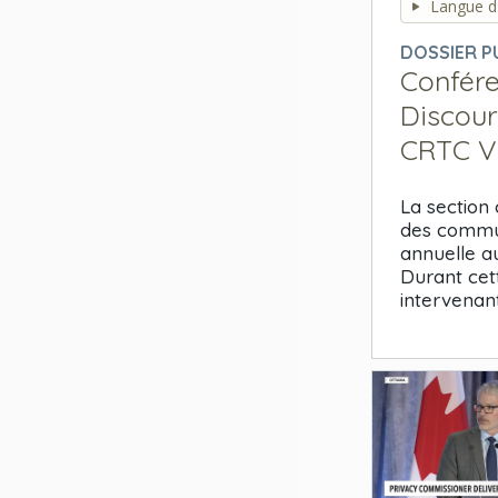
seconds
Langue d'
of
0
DOSSIER P
seconds
Volume
Confére
90%
Discour
CRTC Vi
La section 
des commun
annuelle au
Durant cet
intervenan