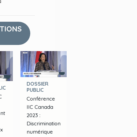
a
ATIONS
DOSSIER
IC
PUBLIC
C
Conférence
IIC Canada
nt
2023 :
Discrimination
ux
numérique