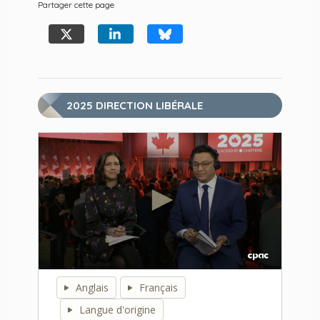
Partager cette page
2025 DIRECTION LIBÉRALE
0
seconds
Anglais
Français
of
0
Langue d'origine
seconds